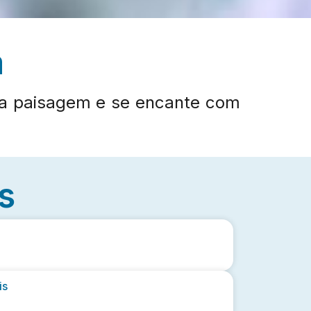
a
 a paisagem e se encante com
s
is