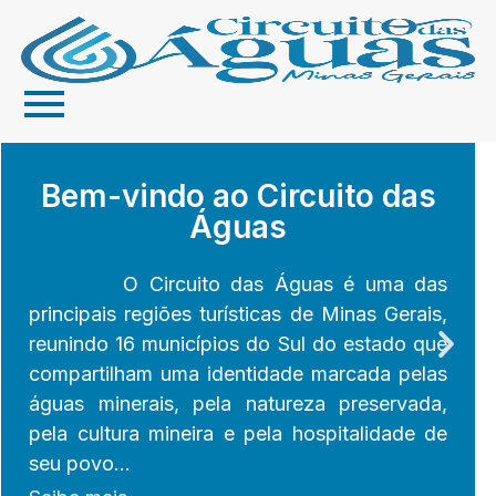
Cambuquira
Campanha
Conceição
Caxambu
Baependi
Soledade
Jesuânia
Olímpio
Lambari
Cruzilia
Três
Carmo
São
Passa
Pouso
Dom
Bem-vindo ao Circuito das
Águas
Corações
Lourenço
de Minas
Noronha
do Rio
Viçoso
Quatro
Alto
de
Verde
Minas
O Circuito das Águas é uma das
principais regiões turísticas de Minas Gerais,
reunindo 16 municípios do Sul do estado que
compartilham uma identidade marcada pelas
águas minerais, pela natureza preservada,
pela cultura mineira e pela hospitalidade de
seu povo…